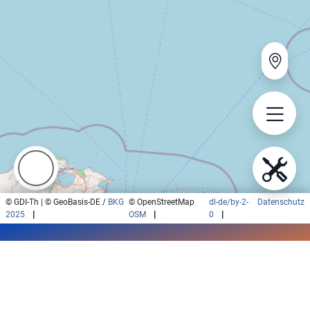
RAILHUBFINDER
|
#WILLKOMMEN
DEIN
#FEATURES
INTERAKTIVES
#DAS PROJEKT
TOOL
#FAQS